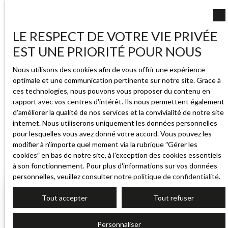
📸 Ensuite,
comment il est présenté
: de belles
photos
,
une annonce soignée, parfois une petite vidéo. C'est ce qui
donne envie de venir le visiter, et ce qui met ses atouts en
LE RESPECT DE VOTRE VIE PRIVÉE
valeur.
EST UNE PRIORITÉ POUR NOUS
👉 Un bien au bon prix
et
bien mis en avant, c'est ce qui fait
Nous utilisons des cookies afin de vous offrir une expérience
la différence entre une vente rapide et un bien qui reste des
optimale et une communication pertinente sur notre site. Grace à
mois sans trouver preneur.
ces technologies, nous pouvons vous proposer du contenu en
rapport avec vos centres d'intérêt. Ils nous permettent également
d'améliorer la qualité de nos services et la convivialité de notre site
internet. Nous utiliserons uniquement les données personnelles
pour lesquelles vous avez donné votre accord. Vous pouvez les
modifier à n'importe quel moment via la rubrique ″Gérer les
cookies″ en bas de notre site, à l'exception des cookies essentiels
à son fonctionnement. Pour plus d'informations sur vos données
personnelles, veuillez consulter
notre politique de confidentialité
.
FAQ
Tout accepter
Tout refuser
Le prix au m² de La Ferté-Saint-Aubin suffit-il pour
Personnaliser