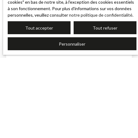
cookies″ en bas de notre site, à l'exception des cookies essentiels
à son fonctionnement. Pour plus d'informations sur vos données
personnelles, veuillez consulter
notre politique de confidentialité
.
Tout accepter
Tout refuser
Personnaliser
FAQ
Le prix au m² de Marcilly-en-Villette suffit-il pour
fixer mon prix de vente ?
📊 C'est un excellent point de départ. Ensuite, le prix se
précise avec les caractéristiques de votre bien et de
son secteur : c'est tout l'intérêt d'une estimation sur
place.
Une estimation en ligne suffit-elle pour vendre à
Marcilly-en-Villette ?
💻 Non. Elle donne un repère, mais avec une marge
d'erreur large, parce qu'elle ne voit pas l'état réel du