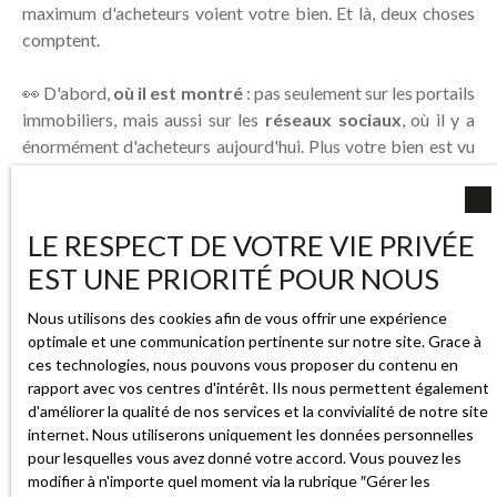
maximum d'acheteurs voient votre bien. Et là, deux choses
comptent.
👀 D'abord,
où il est montré
: pas seulement sur les portails
immobiliers, mais aussi sur les
réseaux sociaux
, où il y a
énormément d'acheteurs aujourd'hui. Plus votre bien est vu
aux bons endroits, plus vous touchez de gens vraiment
intéressés.
LE RESPECT DE VOTRE VIE PRIVÉE
📸 Ensuite,
comment il est présenté
: de belles
photos
,
EST UNE PRIORITÉ POUR NOUS
une annonce soignée, parfois une petite vidéo. C'est ce qui
donne envie de venir le visiter, et ce qui met ses atouts en
Nous utilisons des cookies afin de vous offrir une expérience
valeur.
optimale et une communication pertinente sur notre site. Grace à
ces technologies, nous pouvons vous proposer du contenu en
👉 Un bien au bon prix
et
bien mis en avant, c'est ce qui fait
rapport avec vos centres d'intérêt. Ils nous permettent également
la différence entre une vente rapide et un bien qui reste des
d'améliorer la qualité de nos services et la convivialité de notre site
internet. Nous utiliserons uniquement les données personnelles
mois sans trouver preneur.
pour lesquelles vous avez donné votre accord. Vous pouvez les
modifier à n'importe quel moment via la rubrique ″Gérer les