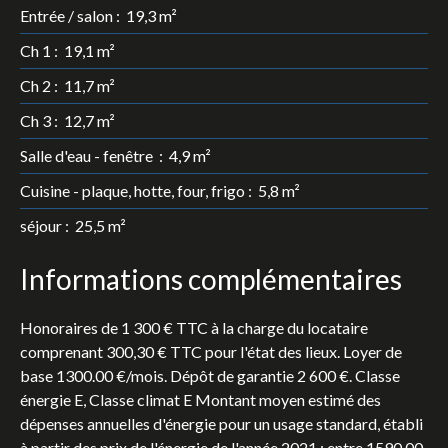
Entrée / salon
:
19,3 m²
Ch 1
:
19,1 m²
Ch 2
:
11,7 m²
Ch 3
:
12,7 m²
Salle d'eau - fenêtre
:
4,9 m²
Cuisine - plaque, hotte, four, frigo
:
5,8 m²
séjour
:
25,5 m²
Informations complémentaires
Honoraires de 1 300 € TTC à la charge du locataire
comprenant 300,30 € TTC pour l'état des lieux. Loyer de
base 1300.00 €/mois. Dépôt de garantie 2 600 €. Classe
énergie E, Classe climat E Montant moyen estimé des
dépenses annuelles d'énergie pour un usage standard, établi
à partir des prix de l'énergie de l'année 2021 : entre 1590.00