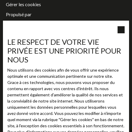
Gérer les cookies
Propulsé par
LE RESPECT DE VOTRE VIE
PRIVÉE EST UNE PRIORITÉ POUR
+33 2 38 63 72 72
NOUS
354 rue Marcel Belot, 45160 OLIVET
Nous utilisons des cookies afin de vous offrir une expérience
contact@adhoc-immobilier.fr
optimale et une communication pertinente sur notre site.
Grace à ces technologies, nous pouvons vous proposer du
Lundi - Vendredi : 9h / 12h - 14h / 18h
contenu en rapport avec vos centres d'intérêt. Ils nous
Samedi : Sur rendez-vous
permettent également d'améliorer la qualité de nos services et
Dimanche : Fermé
la convivialité de notre site internet. Nous utiliserons
uniquement les données personnelles pour lesquelles vous
https://thomashennequin.fr/
avez donné votre accord. Vous pouvez les modifier à n'importe
quel moment via la rubrique ″Gérer les cookies″ en bas de notre
site, à l'exception des cookies essentiels à son fonctionnement.
Pour plus d'informations sur vos données personnelles, veuillez