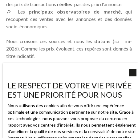
des prix de transactions
réelles
, pas des prix d'annonce.
🔎 Les
principaux observatoires de marché
, qui
recoupent ces ventes avec les annonces et des données
socio-économiques.
Nous croisons ces sources et nous les
datons
(ici : mi-
2026). Comme les prix évoluent, ces repères sont donnés à
titre indicatif.
📈
La tendance ?
À Sandillon, le marché est resté
globalement stable sur les dernières années, soutenu par
LE RESPECT DE VOTRE VIE PRIVÉE
une forte demande de maisons. Un marché pavillonnaire
recherché, à proximité d'Orléans.
EST UNE PRIORITÉ POUR NOUS
Nous utilisons des cookies afin de vous offrir une expérience
optimale et une communication pertinente sur notre site. Grace à
ces technologies, nous pouvons vous proposer du contenu en
rapport avec vos centres d'intérêt. Ils nous permettent également
d'améliorer la qualité de nos services et la convivialité de notre site
internet. Nous utiliserons uniquement les données personnelles