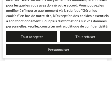
pour lesquelles vous avez donné votre accord. Vous pouvez les
modifier à n'importe quel moment via la rubrique ″Gérer les
FAQ
cookies″ en bas de notre site, à l'exception des cookies essentiels
à son fonctionnement. Pour plus d'informations sur vos données
personnelles, veuillez consulter
notre politique de confidentialité
.
Pourquoi les prix des annonces semblent plus élevés ?
🏷️ Une annonce affiche un prix demandé, souvent
Tout accepter
Tout refuser
négocié à la baisse (de l'ordre de 5 à 8 % en moyenne
en ce moment). Nos repères reflètent des ventes
Personnaliser
réellement conclues.
Et le prix des appartements à Sandillon ?
🏢 Le parc d'appartements est très réduit (environ 4 %
des logements) : les estimations reposent sur peu de
ventes et sont à prendre avec prudence. À Sandillon,
c'est surtout le prix de la maison qui fait référence.
Combien de temps faut-il pour vendre à Sandillon ?
⏱️ Comptez environ 89 jours en moyenne (mi-2026),
proche de la moyenne nationale.