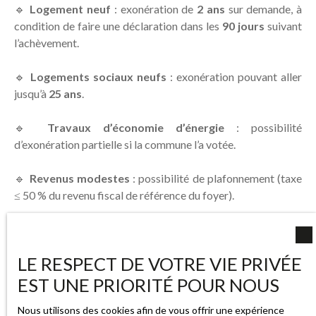
🔹
Logement neuf
: exonération de
2 ans
sur demande, à
condition de faire une déclaration dans les
90 jours
suivant
l’achèvement.
🔹
Logements sociaux neufs
: exonération pouvant aller
jusqu’à
25 ans
.
🔹
Travaux d’économie d’énergie
: possibilité
d’exonération partielle si la commune l’a votée.
🔹
Revenus modestes
: possibilité de plafonnement (taxe
≤ 50 % du revenu fiscal de référence du foyer).
📌 Pensez à vérifier chaque année si vous êtes éligible à l’un
de ces dispositifs.
LE RESPECT DE VOTRE VIE PRIVÉE
EST UNE PRIORITÉ POUR NOUS
Nous utilisons des cookies afin de vous offrir une expérience