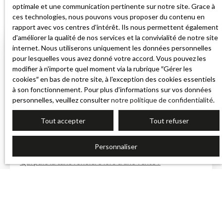
optimale et une communication pertinente sur notre site. Grace à
ces technologies, nous pouvons vous proposer du contenu en
rapport avec vos centres d'intérêt. Ils nous permettent également
d'améliorer la qualité de nos services et la convivialité de notre site
internet. Nous utiliserons uniquement les données personnelles
FAQ
pour lesquelles vous avez donné votre accord. Vous pouvez les
modifier à n'importe quel moment via la rubrique ″Gérer les
Peut-on contester le montant de sa taxe foncière à
cookies″ en bas de notre site, à l'exception des cookies essentiels
à son fonctionnement. Pour plus d'informations sur vos données
Marcilly-en-Villette ?
personnelles, veuillez consulter
notre politique de confidentialité
.
✅ Oui.
Il faut déposer une réclamation auprès des impôts,
Tout accepter
Tout refuser
accompagnée de justificatifs (erreur de surface,
mauvaise base cadastrale, oubli d’exonération…).
Personnaliser
Qui paie la taxe foncière lors d’une vente ?
✅ Le propriétaire au 1er janvier. Mais dans les faits, un
prorata est souvent prévu dans l’acte de vente entre
vendeur et acheteur.
Va-t-elle encore augmenter dans les années à venir ?