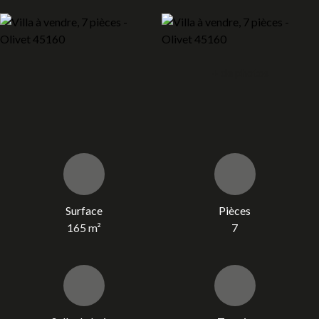
+ de photos
Surface
Pièces
165
m²
7