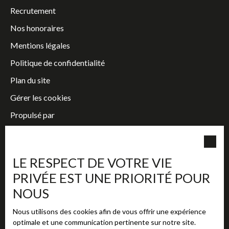
Recrutement
Nos honoraires
Mentions légales
Politique de confidentialité
Plan du site
Gérer les cookies
Propulsé par
LE RESPECT DE VOTRE VIE
PRIVÉE EST UNE PRIORITÉ POUR
+33 2 38 63 72 72
NOUS
354 rue Marcel Belot, 45160 OLIVET
Nous utilisons des cookies afin de vous offrir une expérience
contact@adhoc-immobilier.fr
optimale et une communication pertinente sur notre site.