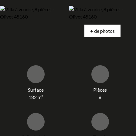
+ de photos
Surface
Pièces
182
m²
8