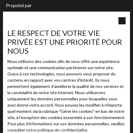
Propulsé par
LE RESPECT DE VOTRE VIE
PRIVÉE EST UNE PRIORITÉ POUR
+33 2 38 63 72 72
NOUS
354 rue Marcel Belot, 45160 OLIVET
Nous utilisons des cookies afin de vous offrir une expérience
contact@adhoc-immobilier.fr
optimale et une communication pertinente sur notre site.
Grace à ces technologies, nous pouvons vous proposer du
Lundi - Vendredi : 9h / 12h - 14h / 18h
contenu en rapport avec vos centres d'intérêt. Ils nous
Samedi : Sur rendez-vous
permettent également d'améliorer la qualité de nos services et
Dimanche : Fermé
la convivialité de notre site internet. Nous utiliserons
uniquement les données personnelles pour lesquelles vous
https://thomashennequin.fr/
avez donné votre accord. Vous pouvez les modifier à n'importe
quel moment via la rubrique ″Gérer les cookies″ en bas de notre
site, à l'exception des cookies essentiels à son fonctionnement.
Pour plus d'informations sur vos données personnelles, veuillez
consulter
notre politique de confidentialité
.